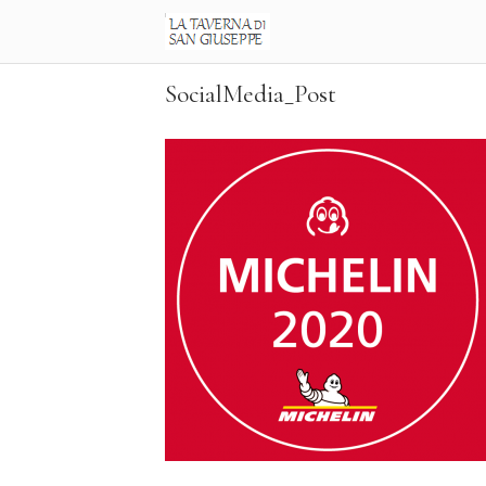
Skip
Home
to
content
SocialMedia_Post